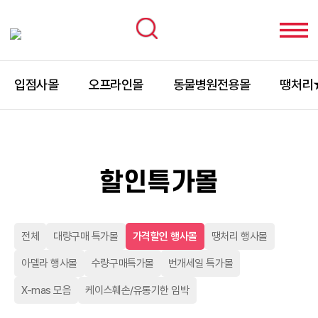
입점사몰
오프라인몰
동물병원전용몰
땡처리
할인특가몰
전체
대량구매 특가몰
가격할인 행사몰
땡처리 행사몰
아델라 행사몰
수량구매특가몰
번개세일 특가몰
X-mas 모음
케이스훼손/유통기한 임박