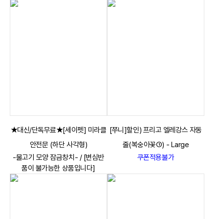
★대신/단독무료★[세이펫] 미라클
[쭈니]할인) 프리고 엘레강스 자동
안전문 (하단 사각형)
줄(복숭아꽃①) - Large
-물고기 모양 잠금창치- / [변심반
쿠폰적용불가
품이 불가능한 상품입니다]