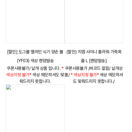
[할인] 도그볼 멜라민 식기 양손 볼
(할인) 지엠 샤이니 플라워 가죽목
(YF03) 색상 랜덤발송
줄 L [랜덤발송]
쿠폰사용불가/ 낱개 상품 입니다.
*
쿠폰사용불가 /바코드 없음/ 낱개상
색상지정 불가*
색상 메모하셔도 맞
품/
* 색상지정 불가*
색상 메모하셔
춰드리지 못합니다.
도 맞춰드리지 못합니다./