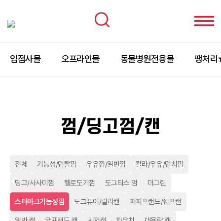
입점사몰
오프라인몰
동물병원전용몰
땡처리
껌/딩고껌/캔
전체
기능성/덴탈껌
우유껌/일반껌
칼라/우유/먼치껌
딩고/사사미껌
헬로도기껌
도그티스 껌
더그린
스타마크기능성껌
도그퓨어/릴리캔
퍼피프랜드/쉐프캔
일반 캔
굿프랜드 캔
시저캔
파우치
대용량 캔