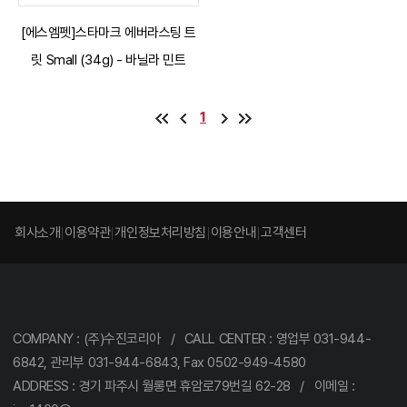
[에스엠펫]스타마크 에버라스팅 트
릿 Small (34g) - 바닐라 민트
1
회사소개
이용약관
개인정보처리방침
이용안내
고객센터
COMPANY : (주)수진코리아 / CALL CENTER : 영업부 031-944-
6842, 관리부 031-944-6843, Fax 0502-949-4580
ADDRESS : 경기 파주시 월롱면 휴암로79번길 62-28 / 이메일 :