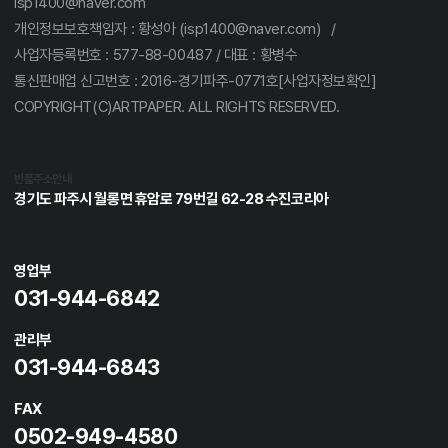
isp1400@naver.com
개인정보보호책임자 : 황성아 (isp1400@naver.com) /
사업자등록번호 : 577-88-00487 / 대표 : 황병수
통신판매업 신고번호 : 2016-경기파주-0771호[사업자정보확인]
COPYRIGHT(C)ARTPAPER. ALL RIGHTS RESERVED.
반품주소안내
경기도 파주시 월롱면 휴암로 79번길 62-28 수진코리아
영업부
031-944-6842
관리부
031-944-6843
FAX
0502-949-4580