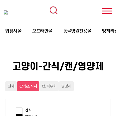
입점사몰
오프라인몰
동물병원전용몰
땡처리
고양이-간식/캔/영양제
전체
간식/소시지
캔/파우치
영양제
간식