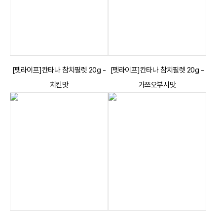
[펫라이프]칸타나 참치필렛 20g -
[펫라이프]칸타나 참치필렛 20g -
치킨맛
가쯔오부시맛