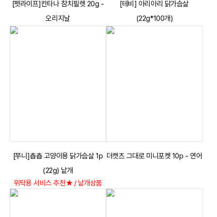
[펫라이프]칸타나 참치필렛 20g -
[테비] 아리아리 닭가슴살
오리지날
(22g*100개)
[쭈니]춉춉 고양이용 닭가슴살 1p
더캣츠 그대로 미니포켓 10p - 연어
(22g) 낱개
위탁용 서비스 추천★ / 낱개상품