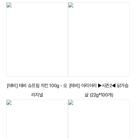
[테비] 테비 슈프림 치킨 100g - 오
[테비] 아리아리 ▶시즌2◀ 닭가슴
리지널
살 (22g*100개)