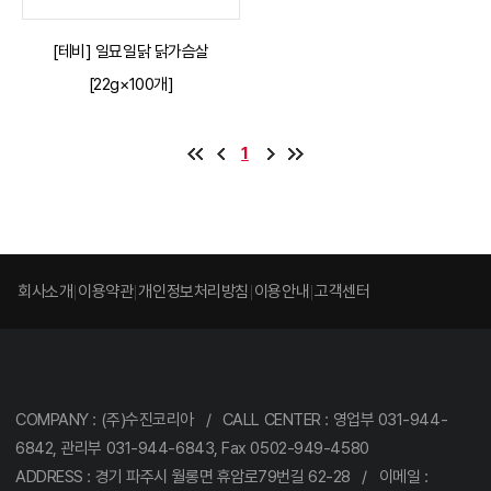
[테비] 일묘일닭 닭가슴살
[22g×100개]
1
회사소개
이용약관
개인정보처리방침
이용안내
고객센터
COMPANY : (주)수진코리아 / CALL CENTER : 영업부 031-944-
6842, 관리부 031-944-6843, Fax 0502-949-4580
ADDRESS : 경기 파주시 월롱면 휴암로79번길 62-28 / 이메일 :