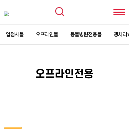
입점사몰
오프라인몰
동물병원전용몰
땡처리
오프라인전용