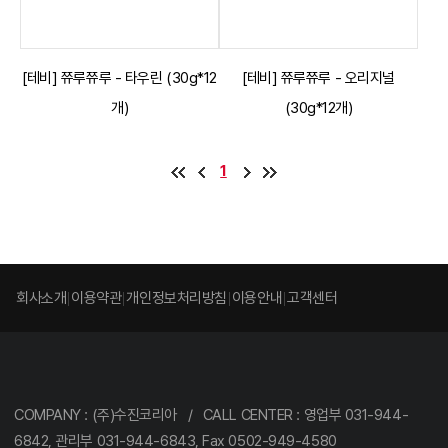
[테비] 쮸루쮸루 - 타우린 (30g*12
[테비] 쮸루쮸루 - 오리지널
개)
(30g*12개)
1
회사소개
이용약관
개인정보처리방침
이용안내
고객센터
COMPANY : (주)수진코리아 / CALL CENTER : 영업부 031-944-
6842, 관리부 031-944-6843, Fax 0502-949-4580