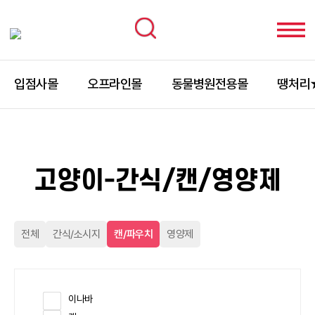
입점사몰
오프라인몰
동물병원전용몰
땡처리
고양이-간식/캔/영양제
전체
간식/소시지
캔/파우치
영양제
이나바