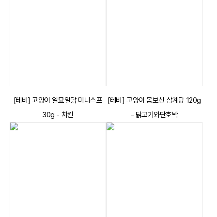
[테비] 고양이 일묘일닭 미니스프
[테비] 고양이 몸보신 삼계탕 120g
30g - 치킨
- 닭고기와단호박