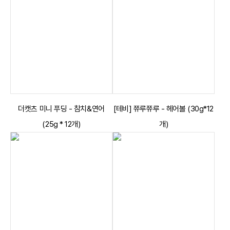
더캣츠 미니 푸딩 - 참치&연어
[테비] 쮸루쮸루 - 헤어볼 (30g*12
(25g * 12개)
개)