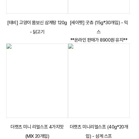
[테비] 고양이 몸보신 삼계탕 120g
[세이펫] 굿츄 (15g*30개입) - 믹
- 닭고기
스
**온라인 판매가 8900원 유지**
더캣츠 미니 리얼스프 4가지맛
더캣츠 미니리얼스프 (40g*20개
(MIX 20개입)
입) - 삼계 스프