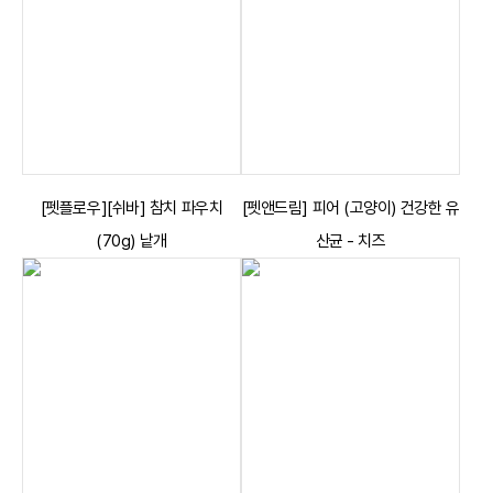
[펫플로우][쉬바] 참치 파우치
[펫앤드림] 피어 (고양이) 건강한 유
(70g) 낱개
산균 - 치즈