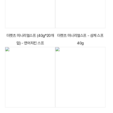
더캣츠 미니리얼스프 (40g*20개
더캣츠 미니리얼스프 - 삼계 스프
입) - 연어치킨 스프
40g