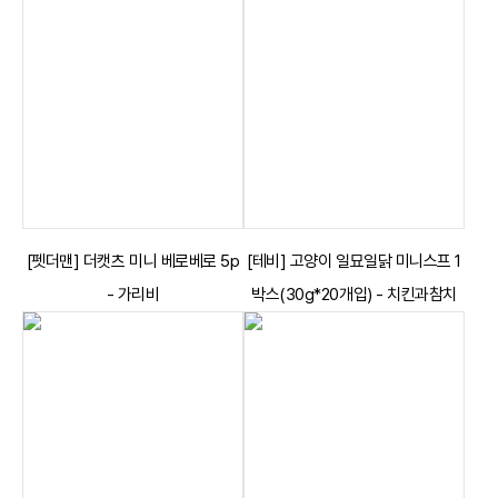
[펫더맨] 더캣츠 미니 베로베로 5p
[테비] 고양이 일묘일닭 미니스프 1
- 가리비
박스(30g*20개입) - 치킨과참치