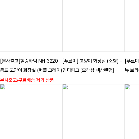
[본사출고]힐링타임 NH-3220
[푸르미] 고양이 화장실 (소형) -
[푸르미
몽드 고양이 화장실 (퍼플 그레이)
인디핑크 [모래삽 색상랜덤]
뉴 브라
본사출고/무료배송 제외 상품