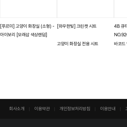
[푸르미] 고양이 화장실 (소형) -
[와우한빛] 크린캣 시트
4B 큐
아이보리 [모래삽 색상랜덤]
NO.92
고양이 화장실 전용 시트
바코드
회사소개
이용약관
개인정보처리방침
이용안내