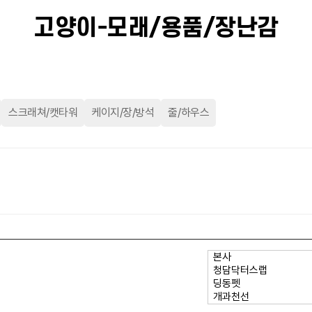
고양이-모래/용품/장난감
스크래쳐/캣타워
케이지/장/방석
줄/하우스