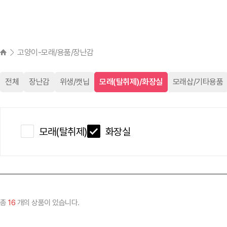
고양이-모래/용품/장난감
전체
장난감
위생/캣닙
모래(탈취제)/화장실
모래삽/기타용품
모래(탈취제)
화장실
총
16
개의 상품이 있습니다.