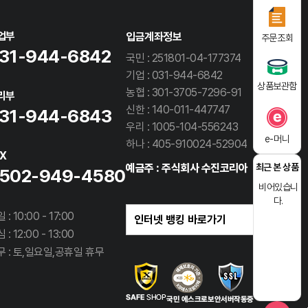
업부
입금계좌정보
주문조회
31-944-6842
국민 : 251801-04-177374
기업 : 031-944-6842
상품보관함
농협 : 301-3705-7296-91
리부
신한 : 140-011-447747
31-944-6843
우리 : 1005-104-556243
e-머니
하나 : 405-910024-52904
AX
예금주 : 주식회사 수진코리아
최근 본 상품
502-949-4580
비어있습니
다.
 : 10:00 - 17:00
 : 12:00 - 13:00
무 : 토,일요일,공휴일 휴무