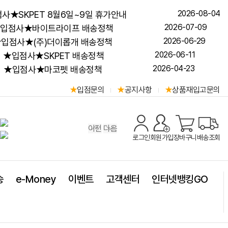
2026-08-04
사★SKPET 8월6일~9일 휴가안내
2026-07-09
입점사★바이트라이프 배송정책
2026-06-29
입점사★(주)더이롭개 배송정책
2026-06-11
★입점사★SKPET 배송정책
2026-04-23
★입점사★마코펫 배송정책
입점문의
공지사항
상품재입고문의
이전
다음
로그인
회원가입
장바구니
배송조회
송
e-Money
이벤트
고객센터
인터넷뱅킹GO