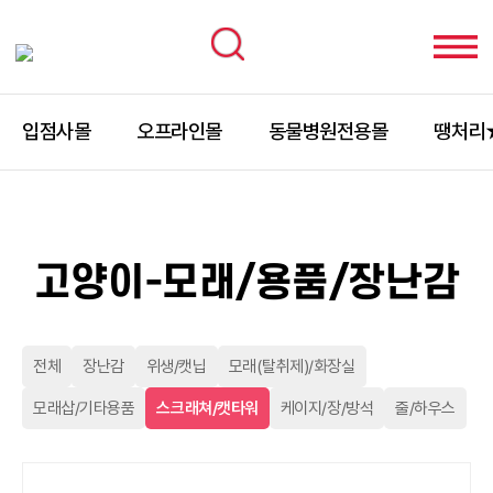
입점사몰
오프라인몰
동물병원전용몰
땡처리
고양이-모래/용품/장난감
전체
장난감
위생/캣닙
모래(탈취제)/화장실
모래삽/기타용품
스크래쳐/캣타워
케이지/장/방석
줄/하우스