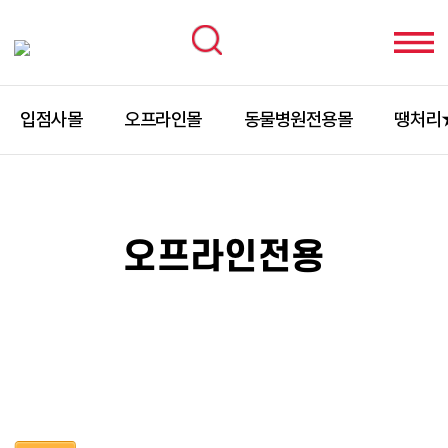
입점사몰
오프라인몰
동물병원전용몰
땡처리
오프라인전용