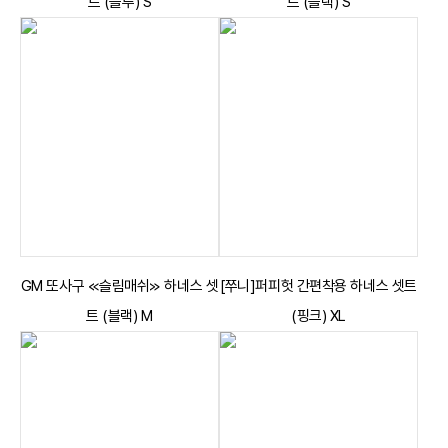
트 (블루) S
트 (블랙) S
GM 또사구 ≪슬림매쉬≫ 하네스 셋
[쭈니]퍼피헛 간편착용 하네스 셋트
트 (블랙) M
(핑크) XL