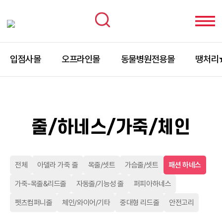
입점사몰
오프라인몰
동물병원전용몰
땡처리
줄/하네스/가죽/체인
전체
아델라 가죽 줄
목줄/셋트
가슴줄/셋트
패션 하네스
가죽-목줄&리드줄
자동줄/기능성 줄
퍼피아하네스
펫츠컴퍼니줄
체인/와이어/기타
중대형 리드줄
안전고리