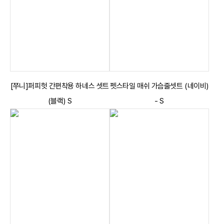
[쭈니]퍼피헛 간편착용 하네스 셋트
펫스타일 매쉬 가슴줄셋트 (네이비)
(블랙) S
- S