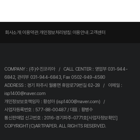
회사소개
이용약관
개인정보처리방침
이용안내
고객센터
COMPANY : (주)수진코리아 / CALL CENTER : 영업부 031-944-
6842, 관리부 031-944-6843, Fax 0502-949-4580
ADDRESS : 경기 파주시 월롱면 휴암로79번길 62-28 / 이메일 :
isp1400@naver.com
개인정보보호책임자 : 황성아 (isp1400@naver.com) /
사업자등록번호 : 577-88-00487 / 대표 : 황병수
통신판매업 신고번호 : 2016-경기파주-0771호[사업자정보확인]
COPYRIGHT(C)ARTPAPER. ALL RIGHTS RESERVED.