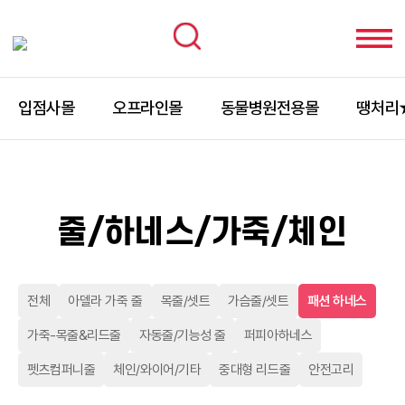
입점사몰
오프라인몰
동물병원전용몰
땡처리
줄/하네스/가죽/체인
전체
아델라 가죽 줄
목줄/셋트
가슴줄/셋트
패션 하네스
가죽-목줄&리드줄
자동줄/기능성 줄
퍼피아하네스
펫츠컴퍼니줄
체인/와이어/기타
중대형 리드줄
안전고리