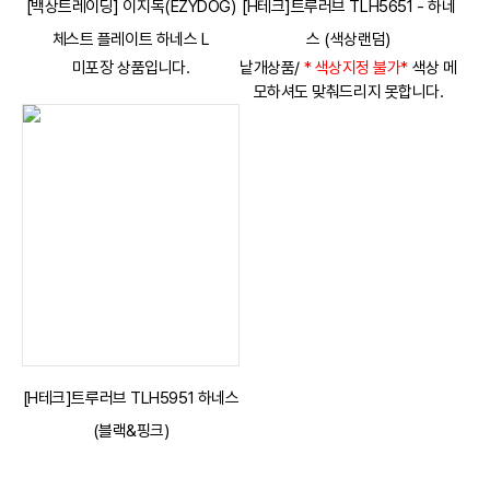
[백상트레이딩] 이지독(EZYDOG)
[H테크]트루러브 TLH5651 - 하네
체스트 플레이트 하네스 L
스 (색상랜덤)
미포장 상품입니다.
낱개상품/
* 색상지정 불가*
색상 메
모하셔도 맞춰드리지 못합니다.
[H테크]트루러브 TLH5951 하네스
(블랙&핑크)