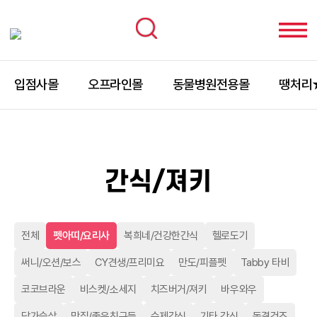
입점사몰
오프라인몰
동물병원전용몰
땡처리
간식/져키
전체
펫아띠/요리사
복희네/건강한간식
헬로도기
써니/오션/보스
CY견생/프리미요
만도/피플펫
Tabby 타비
코코브라운
비스켓/소세지
치즈버거/져키
바우와우
닭가슴살
맛집/좋은친구들
수제간식
기타 간식
동결건조