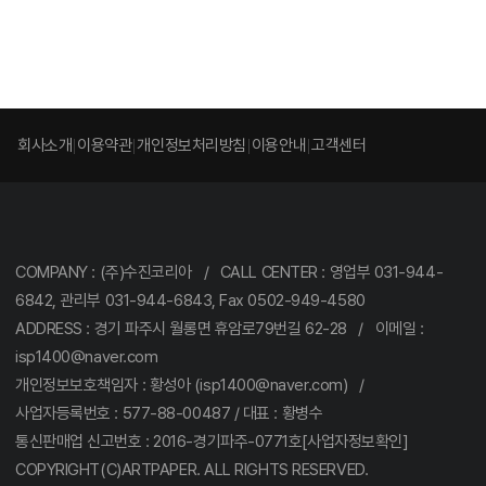
회사소개
이용약관
개인정보처리방침
이용안내
고객센터
COMPANY : (주)수진코리아 / CALL CENTER : 영업부 031-944-
6842, 관리부 031-944-6843, Fax 0502-949-4580
ADDRESS : 경기 파주시 월롱면 휴암로79번길 62-28 / 이메일 :
isp1400@naver.com
개인정보보호책임자 : 황성아 (isp1400@naver.com) /
사업자등록번호 : 577-88-00487 / 대표 : 황병수
통신판매업 신고번호 : 2016-경기파주-0771호[사업자정보확인]
COPYRIGHT(C)ARTPAPER. ALL RIGHTS RESERVED.