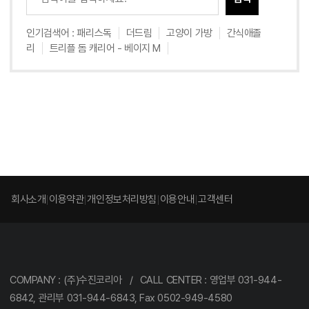
인기검색어 :
패리스독
더드림
고양이 가방
간식애졸
리
트리플 돔 캐리어 - 베이지 M
회사소개
이용약관
개인정보처리방침
이용안내
고객센터
COMPANY : (주)수진코리아 / CALL CENTER : 영업부 031-944-
6842, 관리부 031-944-6843, Fax 0502-949-4580