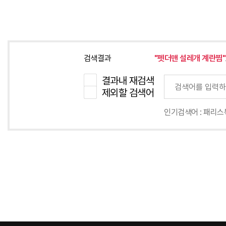
검색결과
"펫더맨 설레개 계란찜"
결과내 재검색
제외할 검색어
인기검색어 :
패리스