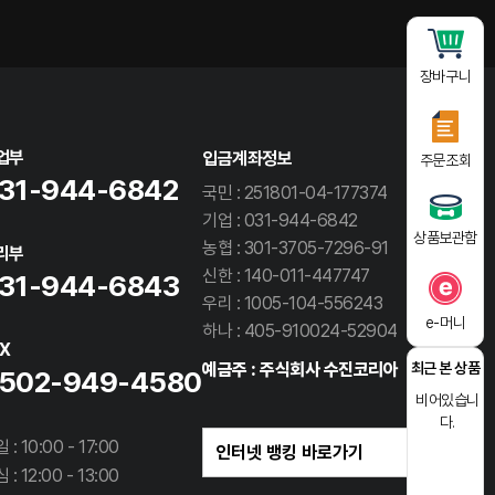
장바구니
업부
입금계좌정보
주문조회
31-944-6842
국민 : 251801-04-177374
기업 : 031-944-6842
상품보관함
농협 : 301-3705-7296-91
리부
신한 : 140-011-447747
31-944-6843
우리 : 1005-104-556243
e-머니
하나 : 405-910024-52904
AX
예금주 : 주식회사 수진코리아
최근 본 상품
502-949-4580
비어있습니
다.
 : 10:00 - 17:00
 : 12:00 - 13:00