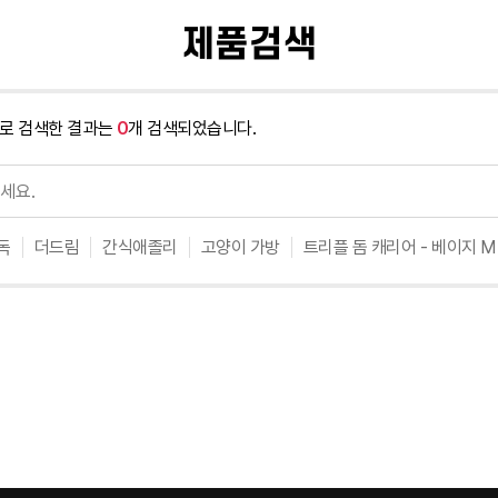
제품검색
로 검색한 결과는
0
개 검색되었습니다.
독
더드림
간식애졸리
고양이 가방
트리플 돔 캐리어 - 베이지 M