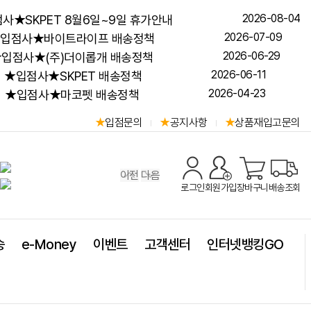
2026-08-04
사★SKPET 8월6일~9일 휴가안내
2026-07-09
입점사★바이트라이프 배송정책
2026-06-29
입점사★(주)더이롭개 배송정책
2026-06-11
★입점사★SKPET 배송정책
2026-04-23
★입점사★마코펫 배송정책
입점문의
공지사항
상품재입고문의
이전
다음
로그인
회원가입
장바구니
배송조회
송
e-Money
이벤트
고객센터
인터넷뱅킹GO