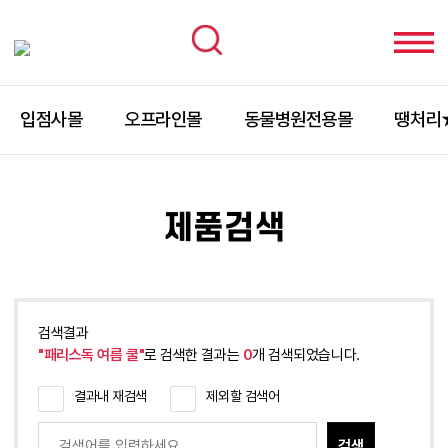
입점사몰
오프라인몰
동물병원전용몰
땡처리
제품검색
검색결과
"패리스독 여름 쿨"
로 검색한 결과는
0
개 검색되었습니다.
결과내 재검색
제외할 검색어
검색