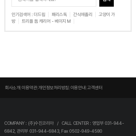
인기검색어 :
더드림
패리스독
간식애졸리
고양이 가
방
트리플 돔 캐리어 - 베이지 M
회사소개
이용약관
개인정보처리방침
이용안내
고객센터
COMPANY : (주)수진코리아 / CALL CENTER : 영업부 031-944-
6842, 관리부 031-944-6843, Fax 0502-949-4580