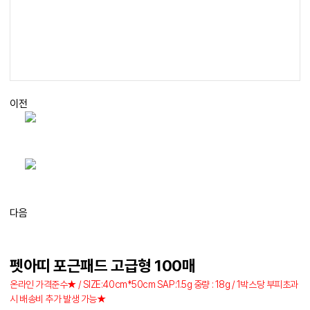
이전
다음
펫아띠 포근패드 고급형 100매
온라인 가격준수★ / SIZE:40cm*50cm SAP:1.5g 중량 : 18g / 1박스당 부피초과
시 배송비 추가 발생 가능★