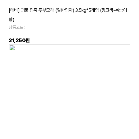
[테비] 괴물 압축 두부모래 (일반입자) 3.5㎏*5개입 (핑크색-복숭아
향)
상품코드 :
21,250원