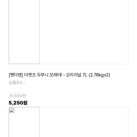
[펫더맨] 더캣츠 두부니 모래야! - 오리지널 7L (2.78kg±2)
상품코드 :
8,500원
5,250원