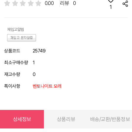
0.00
리뷰
0
1
재입고알림
상품코드
25749
최소구매수량
1
재고수량
0
특이사항
벤토나이트 모래
상세정보
상품리뷰
배송/교환/반품정보