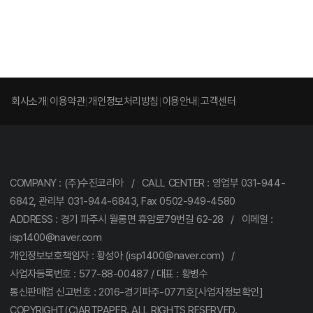
회사소개
이용약관
개인정보처리방침
이용안내
고객센터
COMPANY : (주)수진코리아 / CALL CENTER : 영업부 031-944-
6842, 관리부 031-944-6843, Fax 0502-949-4580
ADDRESS : 경기 파주시 월롱면 휴암로79번길 62-28 / 이메일 :
isp1400@naver.com
개인정보보호책임자 : 황성아 (isp1400@naver.com) /
사업자등록번호 : 577-88-00487 / 대표 : 황병수
통신판매업 신고번호 : 2016-경기파주-0771호[사업자정보확인]
COPYRIGHT(C)ARTPAPER. ALL RIGHTS RESERVED.