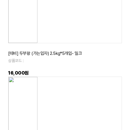
[테비] 두부왕 (가는입자) 2.5㎏*5개입- 밀크
상품코드 :
16,000원