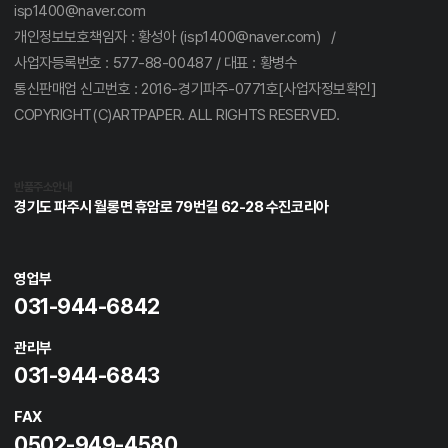
isp1400@naver.com
개인정보보호책임자 : 황성아 (isp1400@naver.com) /
사업자등록번호 : 577-88-00487 / 대표 : 황병수
통신판매업 신고번호 : 2016-경기파주-0771호[사업자정보확인]
COPYRIGHT(C)ARTPAPER. ALL RIGHTS RESERVED.
반품주소안내
경기도 파주시 월롱면 휴암로 79번길 62-28 수진코리아
영업부
031-944-6842
관리부
031-944-6843
FAX
0502-949-4580