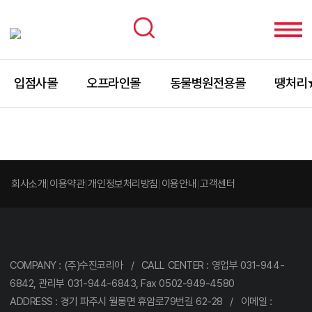
입점사몰
오프라인몰
동물병원전용몰
땡처리
회사소개
이용약관
개인정보처리방침
이용안내
고객센터
COMPANY : (주)수진코리아 / CALL CENTER : 영업부 031-944-
6842, 관리부 031-944-6843, Fax 0502-949-4580
ADDRESS : 경기 파주시 월롱면 휴암로79번길 62-28 / 이메일 :