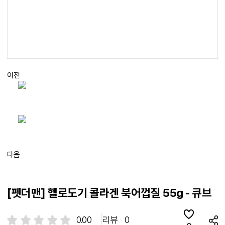
이전
다음
[펫더맨] 헬로도기 콜라겐 북어껍질 55g - 큐브
0.00
리뷰
0