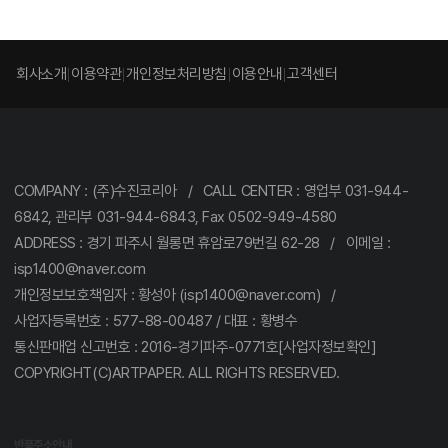
회사소개
이용약관
개인정보처리방침
이용안내
고객센터
COMPANY : (주)수진코리아 / CALL CENTER : 영업부 031-944-
6842, 관리부 031-944-6843, Fax 0502-949-4580
ADDRESS : 경기 파주시 월롱면 휴암로79번길 62-28 / 이메일 :
isp1400@naver.com
개인정보보호책임자 : 황성아 (isp1400@naver.com) /
사업자등록번호 : 577-88-00487 / 대표 : 황병수
통신판매업 신고번호 : 2016-경기파주-0771호[사업자정보확인]
COPYRIGHT(C)ARTPAPER. ALL RIGHTS RESERVED.
반품주소안내