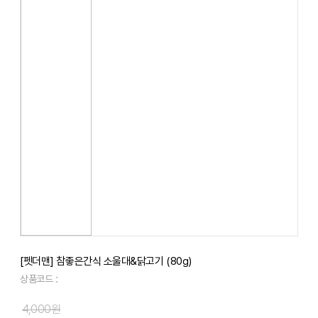
[펫더맨] 참좋은간식 소울대&닭고기 (80g)
상품코드 :
4,000원