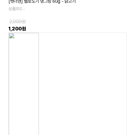
[펫더맨] 헬로도기 댕그링 60g - 닭고기
상품코드 :
2,000원
1,200원