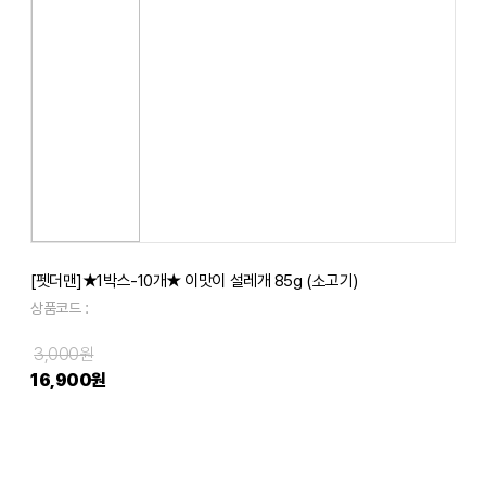
[펫더맨]★1박스-10개★ 이맛이 설레개 85g (소고기)
상품코드 :
3,000원
16,900원