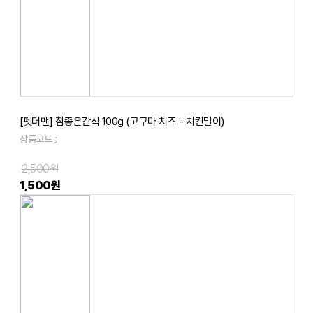
[펫더맨] 참좋은간식 100g (고구마 치즈 - 치킨말이)
상품코드 :
2,500원
1,500원