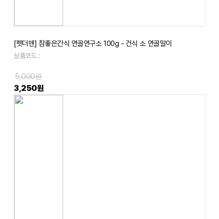
[펫더맨] 참좋은간식 연골연구소 100g - 건식 소 연골말이
상품코드 :
5,000원
3,250원