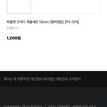
피플펫 굿버디 목줄세트 10mm (컬러랜덤) [1타-12개]
상품코드 :
1,200원
회사소개
이용약관
개인정보처리방침
이용안내
고객센터
COMPANY : (주)수진코리아 / CALL CENTER : 영업부 031-944-