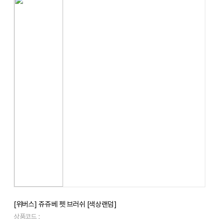
[위버스] 쥬쥬베 펫 브러쉬 [색상랜덤]
상품코드 :