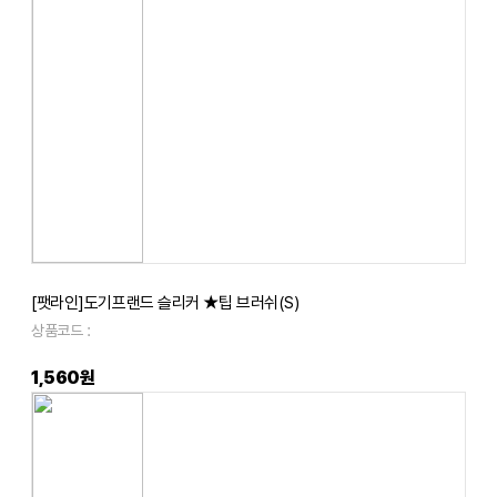
[팻라인]도기프랜드 슬리커 ★팁 브러쉬(S)
상품코드 :
1,560원