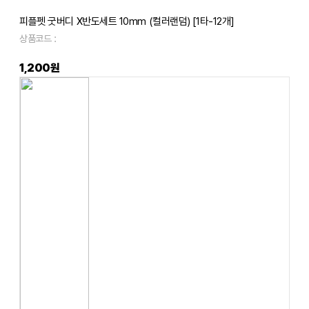
피플펫 굿버디 X반도세트 10mm (컬러랜덤) [1타-12개]
상품코드 :
1,200원