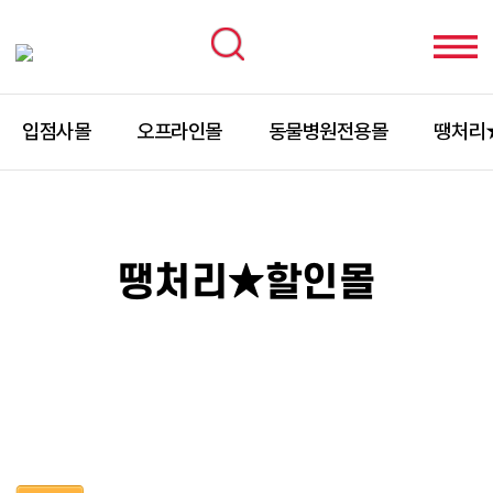
입점사몰
오프라인몰
동물병원전용몰
땡처리
땡처리★할인몰