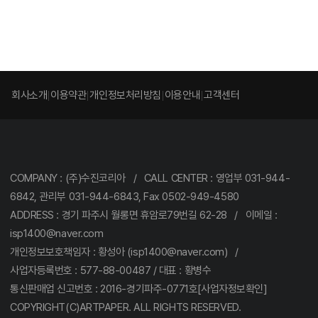
회사소개
이용약관
개인정보처리방침
이용안내
고객센터
COMPANY : (주)수진코리아 / CALL CENTER : 영업부 031-944-
6842, 관리부 031-944-6843, Fax 0502-949-4580
ADDRESS : 경기 파주시 월롱면 휴암로79번길 62-28 / 이메일 :
isp1400@naver.com
개인정보보호책임자 : 황성아 (isp1400@naver.com) /
사업자등록번호 : 577-88-00487 / 대표 : 황병수
통신판매업 신고번호 : 2016-경기파주-0771호[사업자정보확인]
COPYRIGHT(C)ARTPAPER. ALL RIGHTS RESERVED.